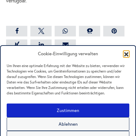
verfügbar.
teilen
teilen
teilen
teilen
merken
Cookie-Einwilligung verwalten
teilen
teilen
E-Mail
Um Ihnen eine optimale Erfahrung mit der Website zu bieten, verwenden wir
Technologien wie Cookies, um Geräteinformationen zu speichern und/oder
darauf zuzugreifen. Wenn Sie diesen Technologien zustimmen, können wir
Daten wie das Surfverhalten oder eindeutige IDs auf dieser Website
verarbeiten. Wenn Sie Ihre Zustimmung nicht erteilen oder widerrufen, kann
dies bestimmte Eigenschaften und Funktionen beeinträchtigen.
Presse
Kontakt
Zustimmen
Datenschutz
Cookie-Richtlinie
Ablehnen
Impressum